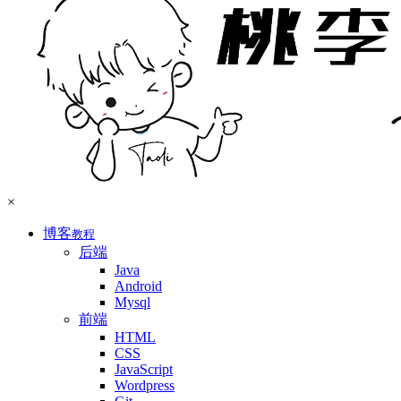
×
博客
教程
后端
Java
Android
Mysql
前端
HTML
CSS
JavaScript
Wordpress