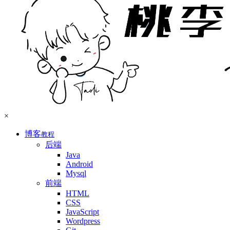
×
博客
教程
后端
Java
Android
Mysql
前端
HTML
CSS
JavaScript
Wordpress