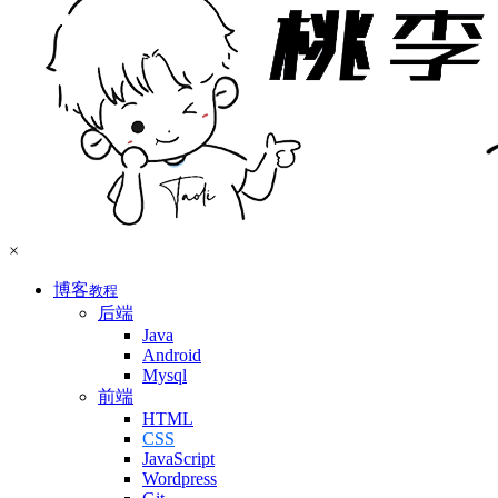
×
博客
教程
后端
Java
Android
Mysql
前端
HTML
CSS
JavaScript
Wordpress