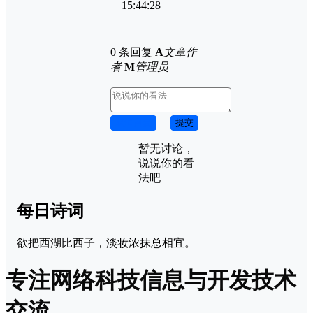
15:44:28
0 条回复
A
文章作
者
M
管理员
取消回复
提交
暂无讨论，
说说你的看
法吧
每日诗词
欲把西湖比西子，淡妆浓抹总相宜。
专注网络科技信息与开发技术
交流