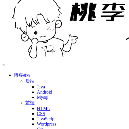
×
博客
教程
后端
Java
Android
Mysql
前端
HTML
CSS
JavaScript
Wordpress