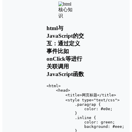
html与
JavaScript的交
互：通过定义
事件比如
onClick等进行
关联调用
JavaScript函数
<html>

    <head>

        <title>网页标题</title>

        <style type="text/css">

            .paragrap {

                color: #e0e;

            }

            .inline {

                color: green;

                background: #eee;

            }
