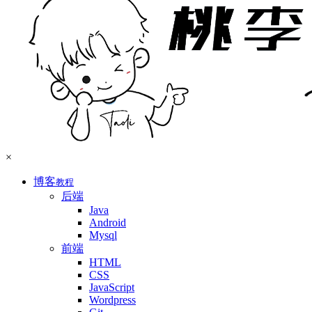
×
博客
教程
后端
Java
Android
Mysql
前端
HTML
CSS
JavaScript
Wordpress