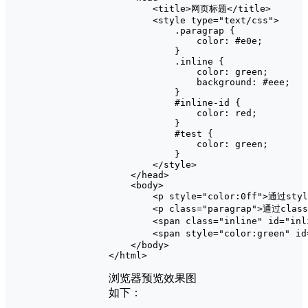
        <title>网页标题</title>

        <style type="text/css">

            .paragrap {

                color: #e0e;

            }

            .inline {

                color: green;

                background: #eee;

            }

            #inline-id {

                color: red;

            }

            #test {

                color: green;

            }

        </style>

    </head>

    <body>

        <p style="color:0ff">通过s
        <p class="paragrap">通过c
        <span class="inline" i
        <span style="color:green"
    </body>

浏览器预览效果图
如下：