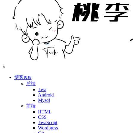
×
博客
教程
后端
Java
Android
Mysql
前端
HTML
CSS
JavaScript
Wordpress