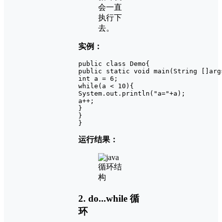
会一直
执行下
去。
实例：
public class Demo{

public static void main(String []args
int a = 6;

while(a < 10){

System.out.println("a="+a);

a++;

}

}

}
运行结果：
2. do...while 循
环