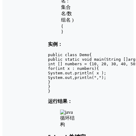
名 :
集合
名/数
组名 )
{
}
实例：
public class Demo{

public static void main(String []args
int [] numbers = {10, 20, 30, 40, 50}
for(int x : numbers){

System.out.println( x );

System.out,println(",");

}

}

}
运行结果：