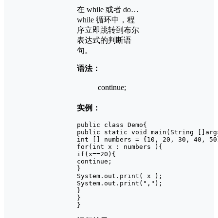
在 while 或者 do…
while 循环中，程
序立即跳转到布尔
表达式的判断语
句。
语法：
continue;
实例：
public class Demo{

public static void main(String []args
int [] numbers = {10, 20, 30, 40, 50}
for(int x : numbers ){

if(x==20){

continue;

}

System.out.print( x );

System.out.print(",");

}

}

}