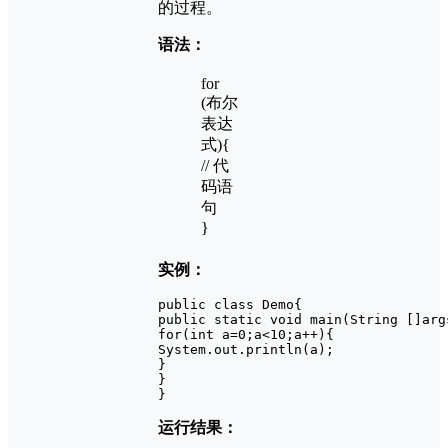
的过程。
语法：
for
(布尔
表达
式){
// 代
码语
句
}
实例：
public class Demo{
public static void main(String []arg
for(int a=0;a<10;a++){
System.out.println(a);
}
}
}
运行结果：