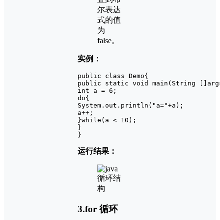
尔表达
式的值
为
false。
实例：
public class Demo{
public static void main(String []arg
int a = 6;
do{
System.out.println("a="+a);
a++;
}while(a < 10);
}
}
运行结果：
3.for 循环