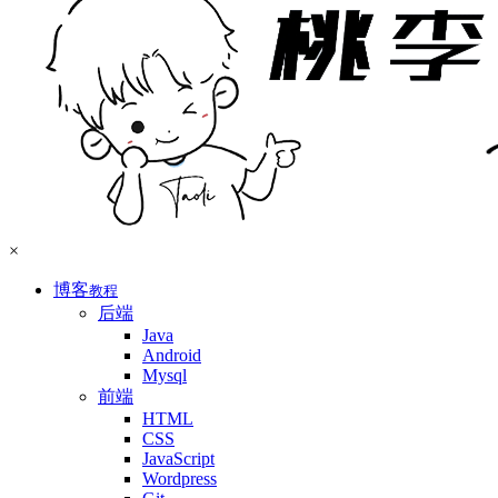
×
博客
教程
后端
Java
Android
Mysql
前端
HTML
CSS
JavaScript
Wordpress