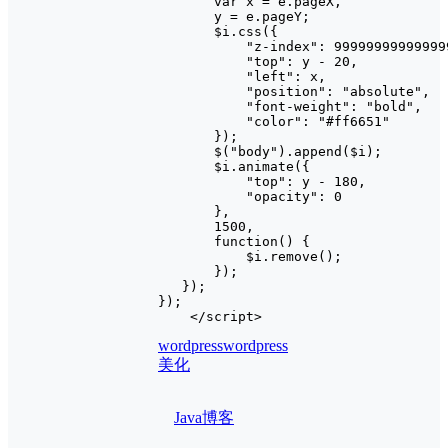
       var x = e.pageX,

       y = e.pageY;

       $i.css({

           "z-index": 99999999999999
           "top": y - 20,

           "left": x,

           "position": "absolute",

           "font-weight": "bold",

           "color": "#ff6651"

       });

       $("body").append($i);

       $i.animate({

           "top": y - 180,

           "opacity": 0

       },

       1500,

       function() {

           $i.remove();

       });

   });

});

    </script>
wordpress
wordpress
美化
Java
博客