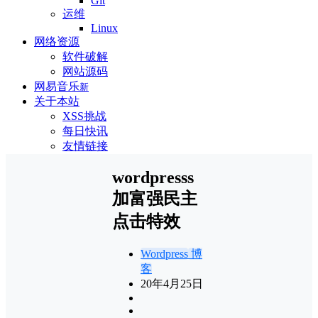
Git
运维
Linux
网络资源
软件破解
网站源码
网易音乐
新
关于本站
XSS挑战
每日快讯
友情链接
wordpresss
加富强民主
点击特效
Wordpress
博
客
20年4月25日