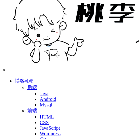
×
博客
教程
后端
Java
Android
Mysql
前端
HTML
CSS
JavaScript
Wordpress