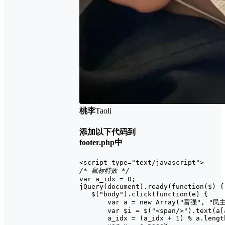
桃李
Taoli
添加以下代码到
footer.php中
/* 鼠标特效 */
var a_idx = 0;

jQuery(document).ready(function($) {

   $("body").click(function(e) {

       var a = new Array("富强", 
       var $i = $("<span/>").text(a[a
       a_idx = (a_idx + 1) % a.length